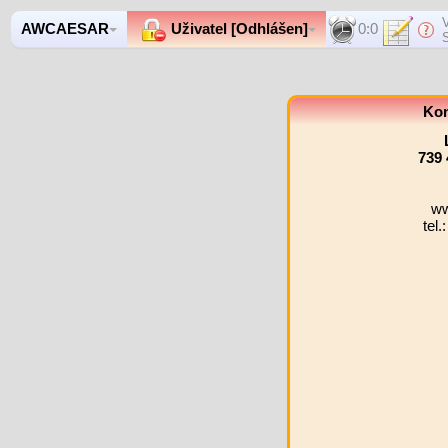
AWCAESAR
Uživatel [Odhlášen]
0:0
Kon
739 
ww
tel